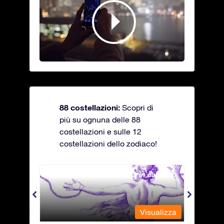
88 costellazioni:
Scopri di
più su ognuna delle 88
costellazioni e sulle 12
costellazioni dello zodiaco!
Andromeda - La fanciulla in catene
Antli
alizza
Visualizza