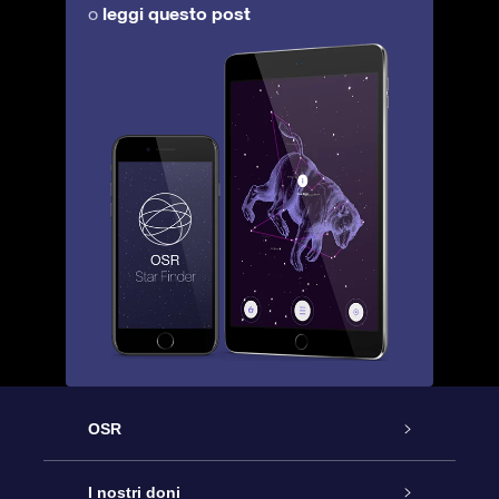
leggi questo post
o
OSR
Assistenza
I nostri doni