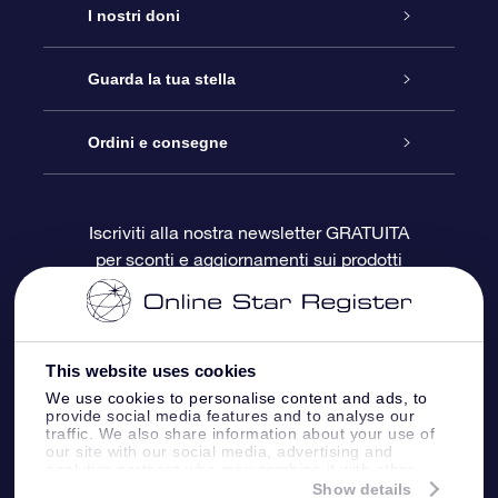
Assistenza
I nostri doni
Contattaci
Online Star Gift
Guarda la tua stella
Blog
Pacchetto regalo OSR
Registro stellare
Ordini e consegne
Domande frequenti
Super Star Gift
App OSR Star Finder
Login Cliente
Iscriviti alla nostra newsletter GRATUITA
per sconti e aggiornamenti sui prodotti
OSR Recensioni
Gift Card OSR
Star Page personalizzata
Informazioni di Pagamento
Doni aziendali
One Million Stars
Informazioni di Spedizione
This website uses cookies
OSR Starsaver
Politica di reso
We use cookies to personalise content and ads, to
provide social media features and to analyse our
traffic. We also share information about your use of
our site with our social media, advertising and
App VR ‘Fly me to the stars’
Costellazioni
analytics partners who may combine it with other
information that you’ve provided to them or that
Show details