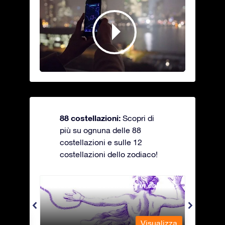
88 costellazioni:
Scopri di
più su ognuna delle 88
costellazioni e sulle 12
costellazioni dello zodiaco!
Andromeda - La fanciulla in catene
Antli
alizza
Visualizza