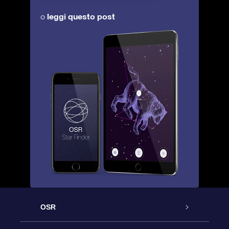
leggi questo post
o
OSR