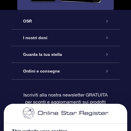
OSR
Assistenza
I nostri doni
Contattaci
Online Star Gift
Guarda la tua stella
Blog
Pacchetto regalo OSR
Registro stellare
Ordini e consegne
Domande frequenti
Super Star Gift
App OSR Star Finder
Login Cliente
Iscriviti alla nostra newsletter GRATUITA
per sconti e aggiornamenti sui prodotti
OSR Recensioni
Gift Card OSR
Star Page personalizzata
Informazioni di Pagamento
Doni aziendali
One Million Stars
Informazioni di Spedizione