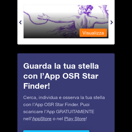
Andromeda - La fanciulla in catene
Antli
alizza
Visualizza
Guarda la tua stella
con l’App OSR Star
Finder!
Cerca, individua e osserva la tua stella
con l’App OSR Star Finder. Puoi
scaricare l’App GRATUITAMENTE
nell’
AppStore
o nel
Play Store
!