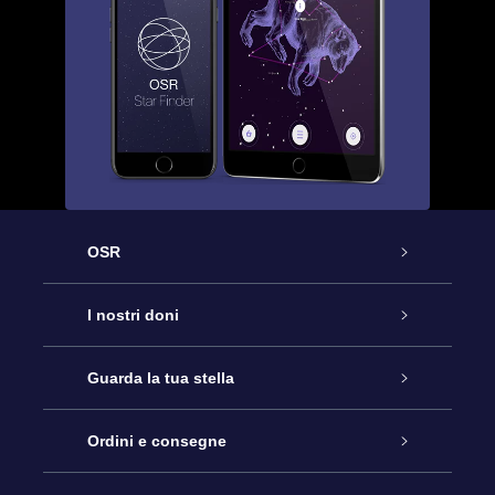
OSR
Assistenza
I nostri doni
Contattaci
Online Star Gift
Guarda la tua stella
Blog
Pacchetto regalo OSR
Registro stellare
Ordini e consegne