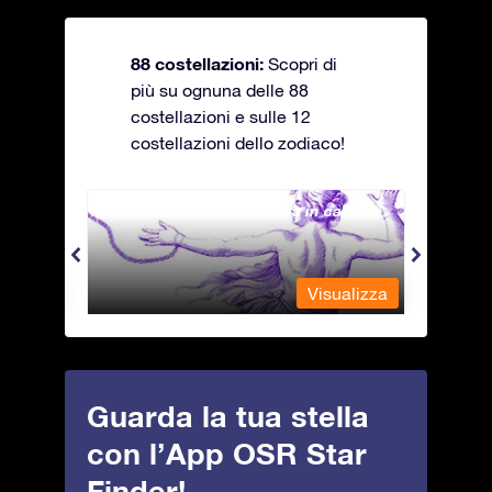
88 costellazioni:
Scopri di
più su ognuna delle 88
costellazioni e sulle 12
costellazioni dello zodiaco!
Andromeda - La fanciulla in catene
Antli
alizza
Visualizza
Guarda la tua stella
con l’App OSR Star
Finder!