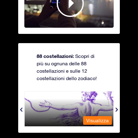
88 costellazioni:
Scopri di
più su ognuna delle 88
costellazioni e sulle 12
costellazioni dello zodiaco!
Andromeda - La fanciulla in catene
Antli
alizza
Visualizza