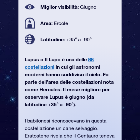
Miglior visibilità:
Giugno
Area:
Ercole
Latitudine:
+35° a -90°
Lupus o Il Lupo è una delle
88
costellazioni
in cui gli astronomi
moderni hanno suddiviso il cielo. Fa
parte dell’area delle costellazioni nota
come Hercules. Il mese migliore per
osservare Lupus è giugno (da
latitudine +35° a -90°).
I babilonesi riconoscevano in questa
costellazione un cane selvaggio.
Eratostene rivela che il Centauro teneva