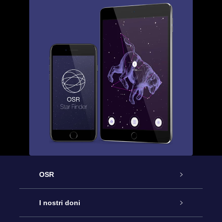
OSR
Assistenza
I nostri doni