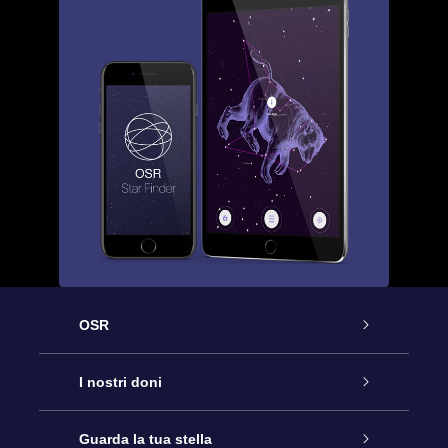
OSR
Assistenza
I nostri doni
Contattaci
Online Star Gift
Guarda la tua stella