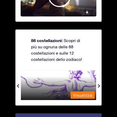
88 costellazioni:
Scopri di
più su ognuna delle 88
costellazioni e sulle 12
costellazioni dello zodiaco!
Andromeda - La fanciulla in catene
Antli
alizza
Visualizza