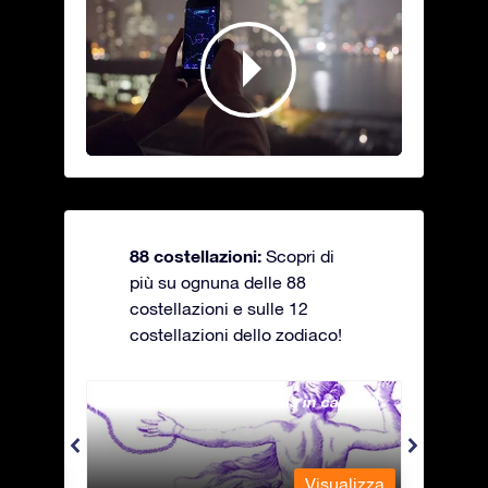
88 costellazioni:
Scopri di
più su ognuna delle 88
costellazioni e sulle 12
costellazioni dello zodiaco!
Andromeda - La fanciulla in catene
Antli
alizza
Visualizza