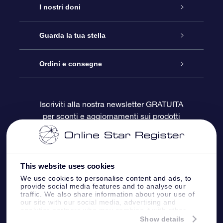
Assistenza
I nostri doni
Contattaci
Online Star Gift
Guarda la tua stella
Blog
Pacchetto regalo OSR
Registro stellare
Ordini e consegne
Domande frequenti
Super Star Gift
App OSR Star Finder
Login Cliente
Iscriviti alla nostra newsletter GRATUITA
per sconti e aggiornamenti sui prodotti
OSR Recensioni
Gift Card OSR
Star Page personalizzata
Informazioni di Pagamento
Doni aziendali
One Million Stars
Informazioni di Spedizione
This website uses cookies
OSR Starsaver
Politica di reso
We use cookies to personalise content and ads, to
provide social media features and to analyse our
traffic. We also share information about your use of
our site with our social media, advertising and
App VR ‘Fly me to the stars’
Costellazioni
analytics partners who may combine it with other
information that you’ve provided to them or that
Show details