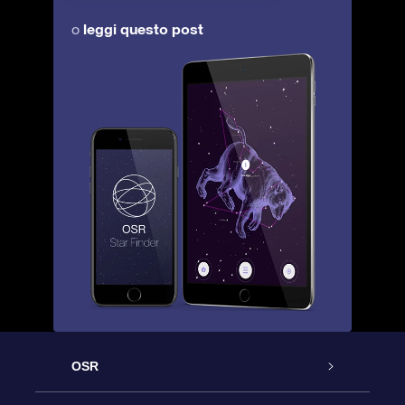
leggi questo post
o
OSR