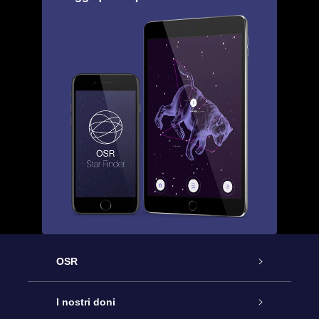
OSR
Assistenza
I nostri doni