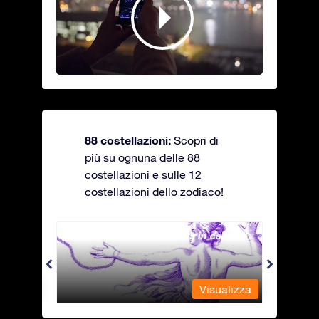
88 costellazioni:
Scopri di
più su ognuna delle 88
costellazioni e sulle 12
costellazioni dello zodiaco!
Andromeda - La fanciulla in catene
Antli
alizza
Visualizza