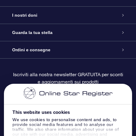
Assistenza
I nostri doni
Contattaci
Online Star Gift
Guarda la tua stella
Blog
Pacchetto regalo OSR
Registro stellare
Ordini e consegne
Domande frequenti
Super Star Gift
App OSR Star Finder
Login Cliente
Iscriviti alla nostra newsletter GRATUITA per sconti
e aggiornamenti sui prodotti
OSR Recensioni
Gift Card OSR
Star Page personalizzata
Informazioni di Pagamento
Doni aziendali
One Million Stars
Informazioni di Spedizione
This website uses cookies
OSR Starsaver
Politica di reso
We use cookies to personalise content and ads, to
provide social media features and to analyse our
traffic. We also share information about your use of
our site with our social media, advertising and
App VR ‘Fly me to the stars’
Costellazioni