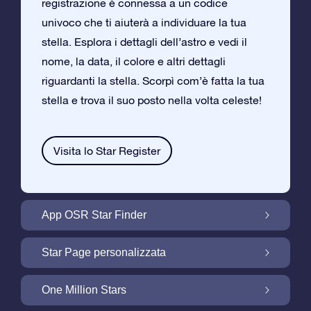
registrazione è connessa a un codice
univoco che ti aiuterà a individuare la tua
stella. Esplora i dettagli dell’astro e vedi il
nome, la data, il colore e altri dettagli
riguardanti la stella. Scorpì com’è fatta la tua
stella e trova il suo posto nella volta celeste!
Visita lo Star Register
App OSR Star Finder
Trova la tua Stella nella Volta Celeste con
Star Page personalizzata
l’App OSR Star Finder
Personalizza il tuo Regalo Stellare con la
One Million Stars
Star Page gratuita