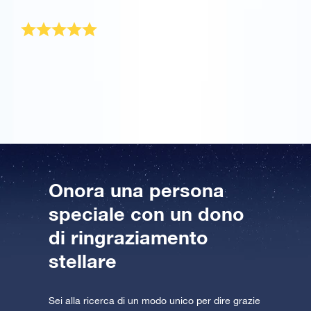
Un dono di ringraziamento
Cosa regalare a chi ha già tutto… una stella! Mio
padre è molto soddisfatto dell’OSR Gift Pack. Grazie
mille.
Onora una persona
speciale con un dono
di ringraziamento
stellare
Sei alla ricerca di un modo unico per dire grazie