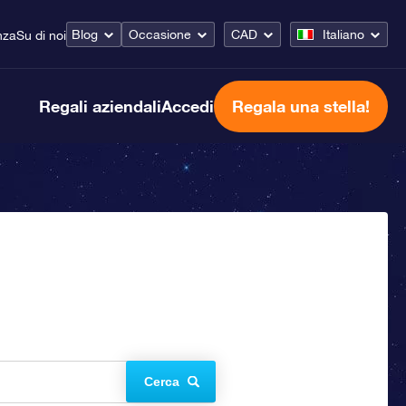
Blog
Occasione
CAD
Italiano
nza
Su di noi
Regali aziendali
Accedi
Regala una stella!
Cerca