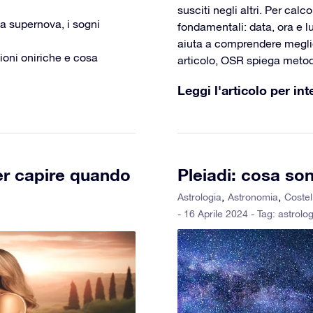
susciti negli altri. Per cal
na supernova, i sogni
fondamentali: data, ora e 
aiuta a comprendere meglio 
oni oniriche e cosa
articolo, OSR spiega metodi
Leggi l'articolo per int
er capire quando
Pleiadi: cosa so
Astrologia
Astronomia
Costel
- 16 Aprile 2024 - Tag:
astrolog