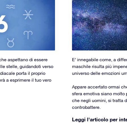
e che aspettano di essere
E’ innegabile come, a diffe
lle stelle, guidandoti verso
maschile risulta più impene
iacale porta il proprio
universo delle emozioni u
erà a esprimere il tuo vero
Appare accertato ormai che 
sfera emotiva siano molto p
che negli uomini, si tratta 
controbattere.
Leggi l'articolo per int