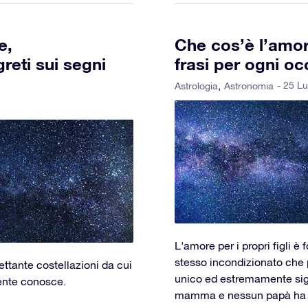
e,
Che cos’è l’amore
greti sui segni
frasi per ogni o
- 25 L
Astrologia
Astronomia
L'amore per i propri figli è
stesso incondizionato che 
ettante costellazioni da cui
unico ed estremamente sign
ente conosce.
mamma e nessun papà ha da