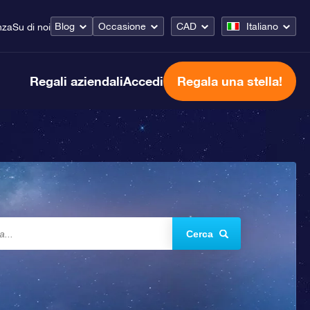
Blog
Occasione
CAD
Italiano
nza
Su di noi
Regali aziendali
Accedi
Regala una stella!
Cerca