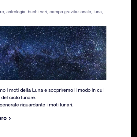
re
,
astrologia
,
buchi neri
,
campo gravitazionale
,
luna
,
mo i moti della Luna e scopriremo il modo in cui
del ciclo lunare.
enerale riguardante i moti lunari.
ero