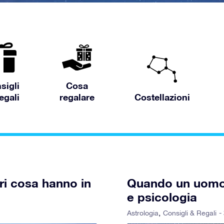
sigli
Cosa
egali
regalare
Costellazioni
i cosa hanno in
Quando un uomo 
e psicologia
-
Astrologia
Consigli & Regali