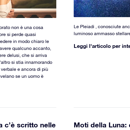
Le Pleiadi , conosciute anch
orato non è una cosa
luminoso ammasso stellar
re si perde quasi
vedere in modo chiaro le
Leggi l'articolo per int
i avere qualcuno accanto,
re delusi, che si arriva
altro si stia innamorando
o verbale e ancora di più
 svelano se un uomo è
c’è scritto nelle
Moti della Luna