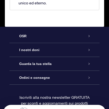
unico ed eterno.
OSR
Assistenza
I nostri doni
Contattaci
Online Star Gift
Guarda la tua stella
Blog
Pacchetto regalo OSR
Registro stellare
Ordini e consegne
Domande frequenti
Super Star Gift
App OSR Star Finder
Login Cliente
Iscriviti alla nostra newsletter GRATUITA
per sconti e aggiornamenti sui prodotti
OSR Recensioni
Gift Card OSR
Star Page personalizzata
Informazioni di Pagamento