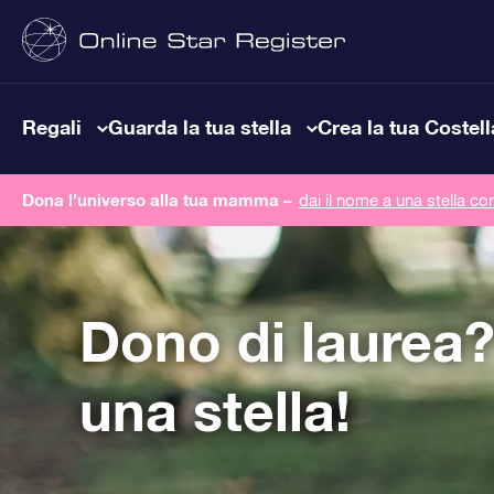
Regali
Guarda la tua stella
Crea la tua Costel
Dona l’universo alla tua mamma –
dai il nome a una stella co
Dono di laurea
una stella!