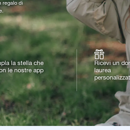
n regalo di
e.
la la stella che
Ricevi un do
con le nostre app
laurea
personalizza