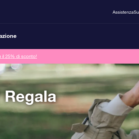
Assistenza
Su
lazione
n il 25% di sconto!
? Regala