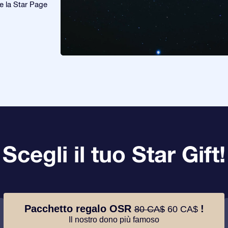
re la Star Page
Scegli il tuo Star Gift!
Pacchetto regalo OSR
!
80 CA$
60 CA$
Il nostro dono più famoso