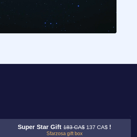
Super Star Gift
!
183 CA$
137 CA$
Sfarzosa gift box