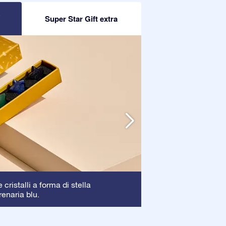
R
Super Star Gift extra
Cornice
cristalli a forma di stella
: La corni
renaria blu.
garantendo una pe