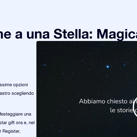
e a una Stella: Magic
issime opzioni
o astro scegliendo
festeggiare una
ar gift ora e, nel
r Register,