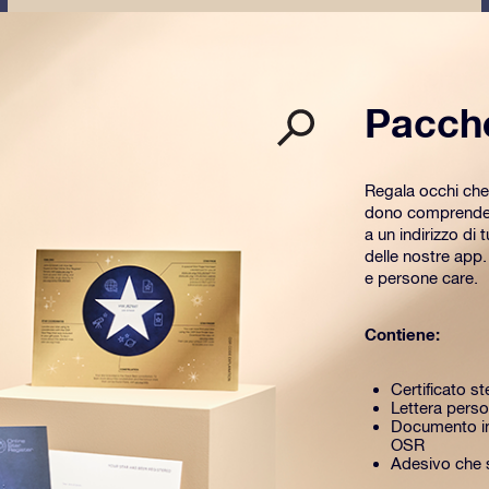
Pacch
Regala occhi che
dono comprende u
a un indirizzo di 
delle nostre app
e persone care.
Contiene:
Certificato st
Lettera perso
Documento in
OSR
Adesivo che si