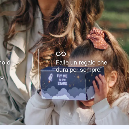
no di
Falle un regalo che
dura per sempre!
to