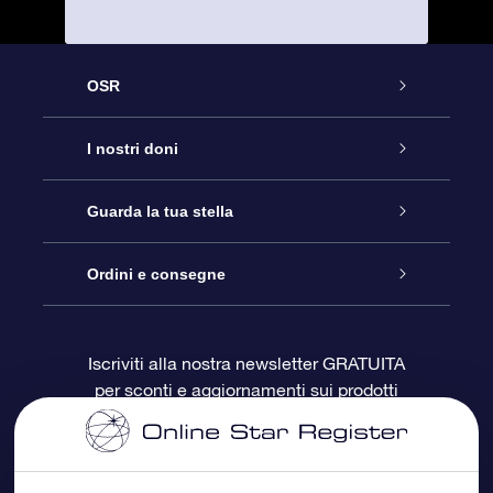
OSR
Assistenza
I nostri doni
Contattaci
Online Star Gift
Guarda la tua stella
Blog
Pacchetto regalo OSR
Registro stellare
Ordini e consegne
Domande frequenti
Super Star Gift
App OSR Star Finder
Login Cliente
Iscriviti alla nostra newsletter GRATUITA
per sconti e aggiornamenti sui prodotti
OSR Recensioni
Gift Card OSR
Star Page personalizzata
Informazioni di Pagamento
Doni aziendali
One Million Stars
Informazioni di Spedizione