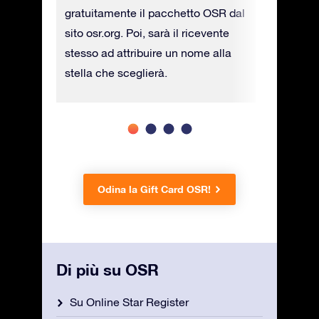
.
gratuitamente il pacchetto OSR dal
costo agg
sito osr.org. Poi, sarà il ricevente
stesso ad attribuire un nome alla
stella che sceglierà.
Odina la Gift Card OSR!
Di più su OSR
Su Online Star Register