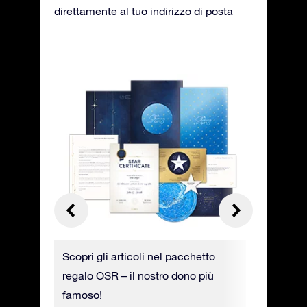
direttamente al tuo indirizzo di posta
trai
Scopri gli articoli nel pacchetto
Il certifi
gini e
regalo OSR – il nostro dono più
su carta 
o degli
famoso!
indicate 