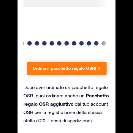
ad amici
data della
Ordina il pacchetto regalo OSR!
Dopo aver ordinato un pacchetto regalo
Pacchetto
OSR, puoi ordinare anche un
regalo OSR aggiuntivo
dal tuo account
OSR per la registrazione della stessa
stella (€20 + costi di spedizione).