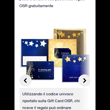
OSR gratuitamente
tra Gift
Utilizzando il codice univoco
È possibi
i
riportato sulla Gift Card OSR, chi
OSR in f
riceve il regalo può ordinare
riceverla