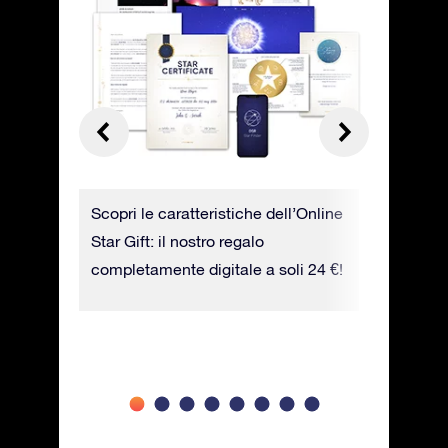
azione
Scopri le caratteristiche dell’Online
Trova con 
stella e
Star Gift: il nostro regalo
l’app mob
spita.
completamente digitale a soli 24 €!