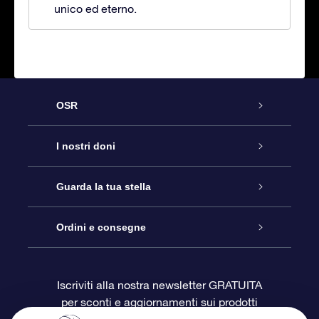
unico ed eterno.
OSR
Assistenza
I nostri doni
Contattaci
Online Star Gift
Guarda la tua stella
Blog
Pacchetto regalo OSR
Registro stellare
Ordini e consegne
Domande frequenti
Super Star Gift
App OSR Star Finder
Login Cliente
Iscriviti alla nostra newsletter GRATUITA
per sconti e aggiornamenti sui prodotti
OSR Recensioni
Gift Card OSR
Star Page personalizzata
Informazioni di Pagamento