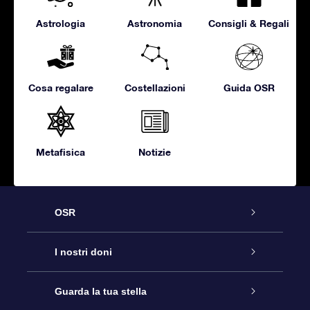
Astrologia
Astronomia
Consigli & Regali
Cosa regalare
Costellazioni
Guida OSR
Metafisica
Notizie
OSR
Assistenza
I nostri doni
Contattaci
Online Star Gift
Guarda la tua stella