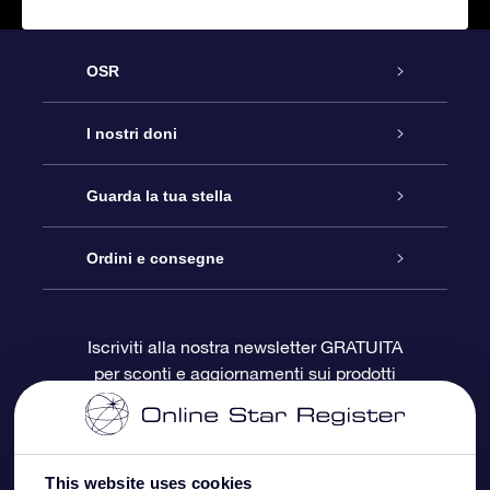
OSR
Assistenza
I nostri doni
Contattaci
Online Star Gift
Guarda la tua stella
Blog
Pacchetto regalo OSR
Registro stellare
Ordini e consegne
Domande frequenti
Super Star Gift
App OSR Star Finder
Login Cliente
Iscriviti alla nostra newsletter GRATUITA
per sconti e aggiornamenti sui prodotti
OSR Recensioni
Gift Card OSR
Star Page personalizzata
Informazioni di Pagamento
Doni aziendali
One Million Stars
Informazioni di Spedizione
This website uses cookies