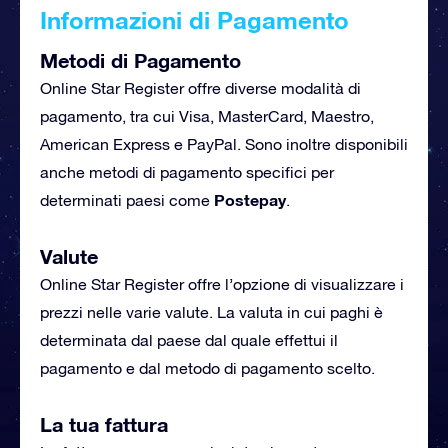
Informazioni di Pagamento
Metodi di Pagamento
Online Star Register offre diverse modalità di
pagamento, tra cui Visa, MasterCard, Maestro,
American Express e PayPal. Sono inoltre disponibili
anche metodi di pagamento specifici per
Postepay
determinati paesi come
.
Valute
Online Star Register offre l’opzione di visualizzare i
prezzi nelle varie valute. La valuta in cui paghi è
determinata dal paese dal quale effettui il
pagamento e dal metodo di pagamento scelto.
La tua fattura