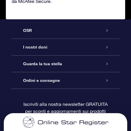
da McAfee Secure.
OSR
Assistenza
I nostri doni
Contattaci
Online Star Gift
Guarda la tua stella
Blog
Pacchetto regalo OSR
Registro stellare
Ordini e consegne
Domande frequenti
Super Star Gift
App OSR Star Finder
Login Cliente
Iscriviti alla nostra newsletter GRATUITA
per sconti e aggiornamenti sui prodotti
OSR Recensioni
Gift Card OSR
Star Page personalizzata
Informazioni di Pagamento
Doni aziendali
One Million Stars
Informazioni di Spedizione