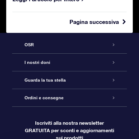
Pagina successiva
OSR
Assistenza
I nostri doni
Online Star Gift
Contattaci
Guarda la tua stella
Registro stellare
Pacchetto regalo OSR
Ordini e consegne
Blog
Login Cliente
App OSR Star Finder
Super Star Gift
Domande frequenti
Iscriviti alla nostra newsletter
GRATUITA per sconti e aggiornamenti
Informazioni di Pagamento
Star Page personalizzata
Gift Card OSR
OSR Recensioni
sui prodotti