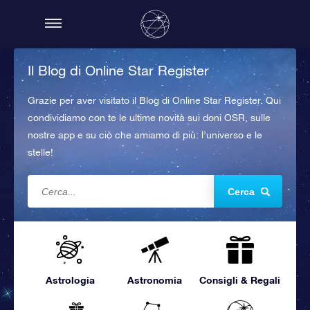
Il Blog di Online Star Register
Grazie per aver visitato il Blog di Online Star Register. Qui
condividiamo con te le ultime novità sui doni OSR, sulle
nostre app e su ciò che amiamo di più: l’universo e le
stelle!
Cerca
Astrologia
Astronomia
Consigli & Regali