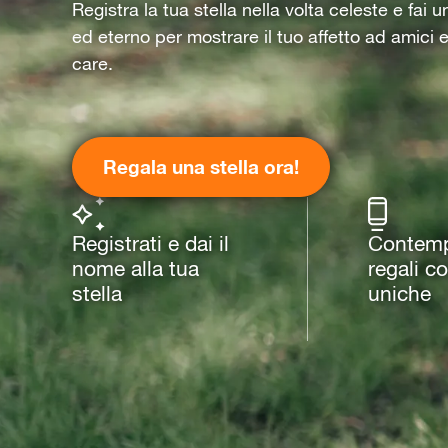
Registra la tua stella nella volta celeste e fai 
ed eterno per mostrare il tuo affetto ad amici 
care.
Regala una stella ora!
Registrati e dai il
Contempl
nome alla tua
regali c
stella
uniche