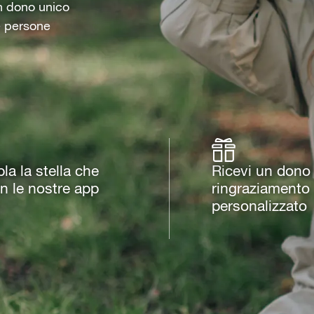
un dono unico
e persone
a la stella che
Ricevi un dono 
on le nostre app
ringraziamento
personalizzato