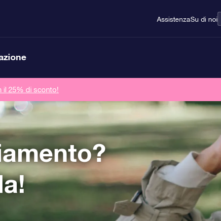
Assistenza
Su di noi
lazione
n il 25% di sconto!
ziamento?
la!