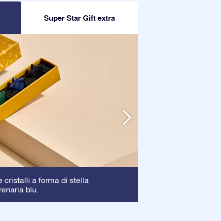
R
Super Star Gift extra
Cornice
cristalli a forma di stella
: La corni
renaria blu.
garantendo una pe