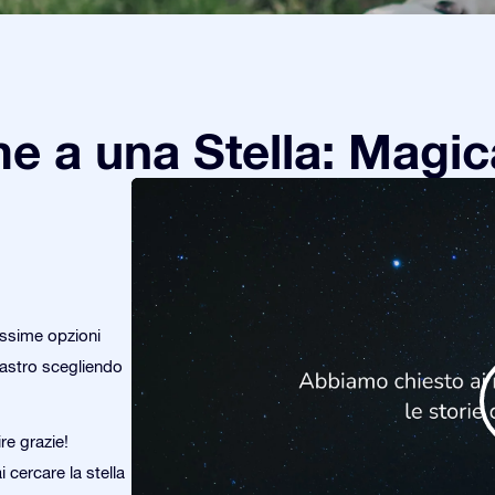
e a una Stella: Magic
issime opzioni
o astro scegliendo
re grazie!
i cercare la stella