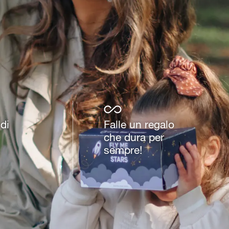
di
Falle un regalo
che dura per
sempre!