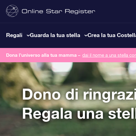
Regali
Guarda la tua stella
Crea la tua Costel
Dona l’universo alla tua mamma –
dai il nome a una stella co
Dono di ringra
Regala una stel