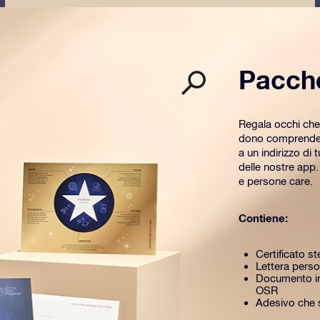
Pacch
Regala occhi che
dono comprende u
a un indirizzo di 
delle nostre app
e persone care.
Contiene:
Certificato st
Lettera perso
Documento in
OSR
Adesivo che si