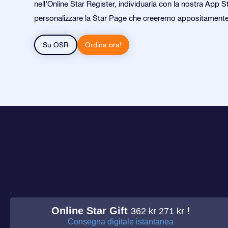
nell’Online Star Register, individuarla con la nostra App S
personalizzare la Star Page che creeremo appositamente
Su OSR
Ordina ora!
Online Star Gift
!
362 kr
271 kr
Consegna digitale istantanea