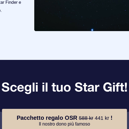
tar Finder e
.
Scegli il tuo Star Gift!
Pacchetto regalo OSR
!
588 kr
441 kr
Il nostro dono più famoso