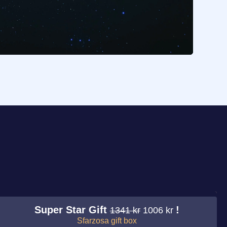
Super Star Gift
!
1341 kr
1006 kr
Sfarzosa gift box