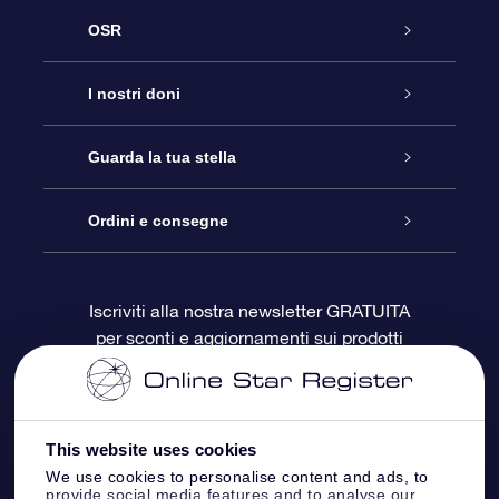
OSR
Assistenza
I nostri doni
Contattaci
Online Star Gift
Guarda la tua stella
Blog
Pacchetto regalo OSR
Registro stellare
Ordini e consegne
Domande frequenti
Super Star Gift
App OSR Star Finder
Login Cliente
Iscriviti alla nostra newsletter GRATUITA
per sconti e aggiornamenti sui prodotti
OSR Recensioni
Gift Card OSR
Star Page personalizzata
Informazioni di Pagamento
Doni aziendali
One Million Stars
Informazioni di Spedizione
This website uses cookies
OSR Starsaver
Politica di reso
We use cookies to personalise content and ads, to
provide social media features and to analyse our