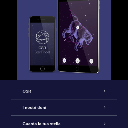
OSR
Assistenza
I nostri doni
Contattaci
Online Star Gift
Guarda la tua stella