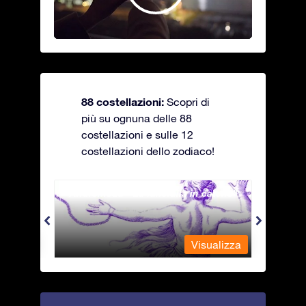
88 costellazioni:
Scopri di
più su ognuna delle 88
costellazioni e sulle 12
costellazioni dello zodiaco!
Andromeda - La fanciulla in catene
Antli
alizza
Visualizza