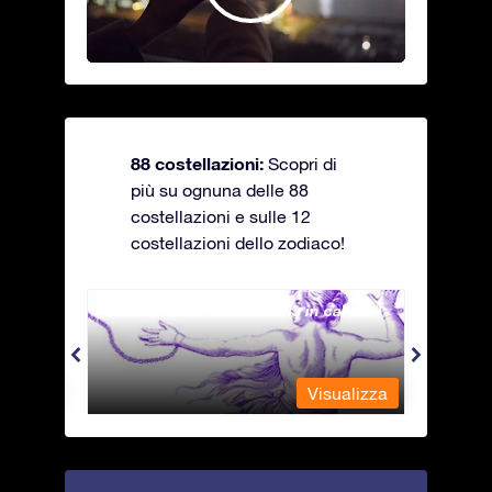
88 costellazioni:
Scopri di
più su ognuna delle 88
costellazioni e sulle 12
costellazioni dello zodiaco!
Andromeda - La fanciulla in catene
Antli
alizza
Visualizza