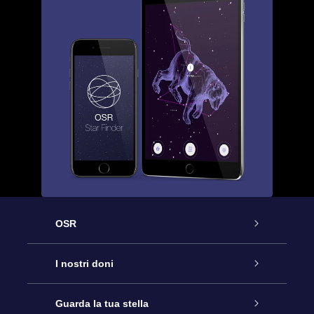
OSR
Assistenza
I nostri doni
Contattaci
Online Star Gift
Guarda la tua stella