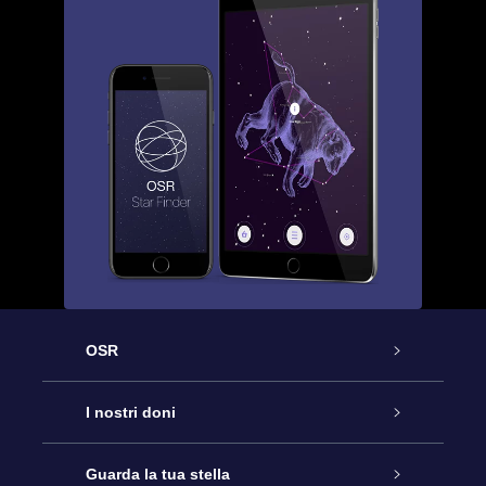
OSR
Assistenza
I nostri doni
Contattaci
Online Star Gift
Guarda la tua stella