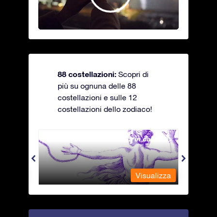
88 costellazioni:
Scopri di
più su ognuna delle 88
costellazioni e sulle 12
costellazioni dello zodiaco!
Andromeda - La fanciulla in catene
Antli
alizza
Visualizza