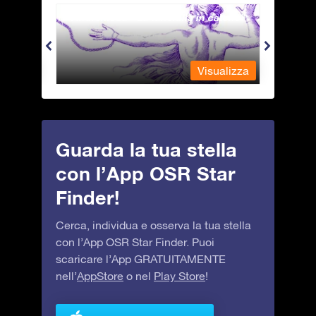
Andromeda - La fanciulla in catene
Antli
alizza
Visualizza
Guarda la tua stella
con l’App OSR Star
Finder!
Cerca, individua e osserva la tua stella
con l’App OSR Star Finder. Puoi
scaricare l’App GRATUITAMENTE
nell’
AppStore
o nel
Play Store
!