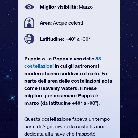
Miglior visibilità:
Marzo
Area:
Acque celesti
Latitudine:
+40° a -90°
Puppis o La Poppa è una delle
88
costellazioni
in cui gli astronomi
moderni hanno suddiviso il cielo. Fa
parte dell’area delle costellazioni nota
come Heavenly Waters. Il mese
migliore per osservare Puppis è
marzo (da latitudine +40° a -90°).
Questa costellazione faceva un tempo
parte di Argo, ovvero la costellazione
dedicata alla nave che trasportò