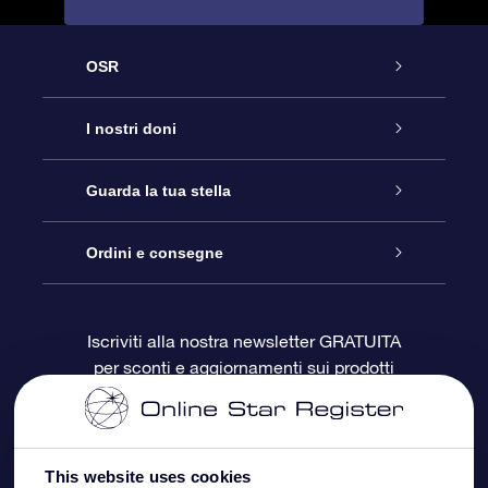
OSR
Assistenza
I nostri doni
Contattaci
Online Star Gift
Guarda la tua stella
Blog
Pacchetto regalo OSR
Registro stellare
Ordini e consegne
Domande frequenti
Super Star Gift
App OSR Star Finder
Login Cliente
Iscriviti alla nostra newsletter GRATUITA
per sconti e aggiornamenti sui prodotti
OSR Recensioni
Gift Card OSR
Star Page personalizzata
Informazioni di Pagamento
Doni aziendali
One Million Stars
Informazioni di Spedizione
This website uses cookies