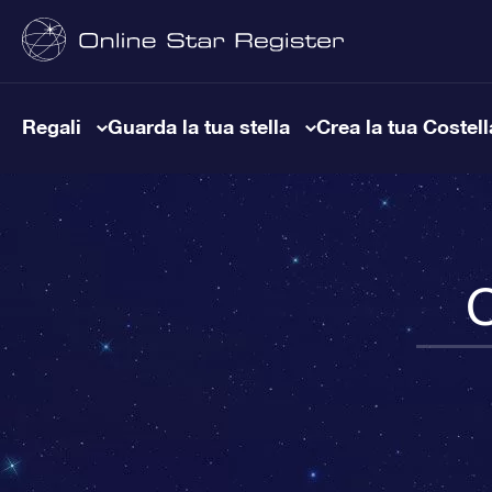
Regali
Guarda la tua stella
Crea la tua Costel
C