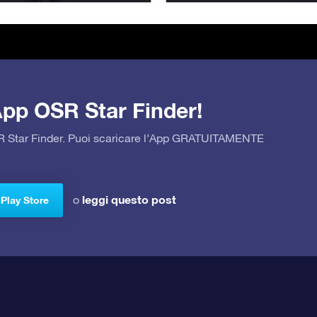
’App OSR Star Finder!
OSR Star Finder. Puoi scaricare l’App GRATUITAMENTE
leggi questo post
o
 Play Store