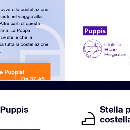
ovvero la costellazione
auti nel viaggio alla
Altre parti di questa
arina. La Poppa
Le stelle che la
 tutta la costellazione.
.
ne Puppis!
Da 37 A$
 Puppis
Stella 
costell