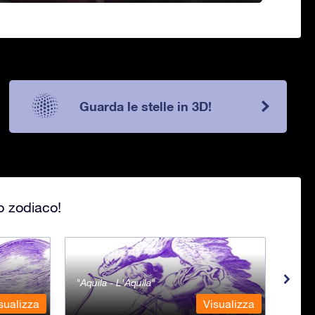
Guarda le stelle in 3D!
lo zodiaco!
Aquila - L'Aquila
Aqua
sualizza
Visualizza