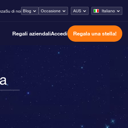
Blog
Occasione
AUS
Italiano
nza
Su di noi
Regali aziendali
Accedi
Regala una stella!
pa