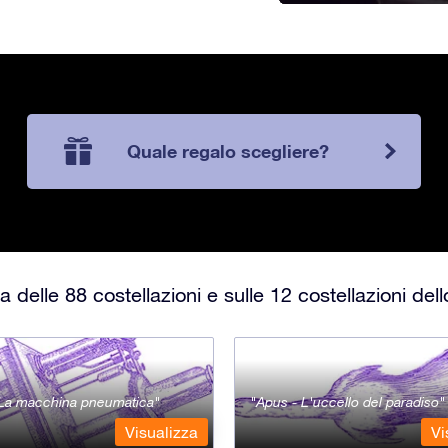
Quale regalo scegliere?
 delle 88 costellazioni e sulle 12 costellazioni del
- La macchina pneumatica
Apus - L'uccello del paradiso
Visualizza
Vi