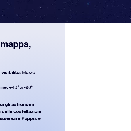
, mappa,
 visibilità:
Marzo
dine:
+40° a -90°
ui gli astronomi
 delle costellazioni
osservare Puppis è