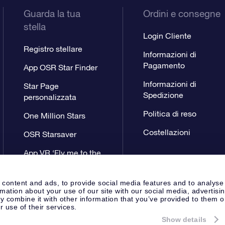
Guarda la tua
Ordini e consegne
stella
Login Cliente
Registro stellare
Informazioni di
Pagamento
App OSR Star Finder
Informazioni di
Star Page
Spedizione
personalizzata
Politica di reso
One Million Stars
Costellazioni
OSR Starsaver
App VR ‘Fly me to the
stars’
 content and ads, to provide social media features and to analyse
rmation about your use of our site with our social media, advertisi
 combine it with other information that you’ve provided to them o
r use of their services.
Show details
Pagina Stampa
Privacy
Termini 
Apeldoorn, The Netherlands