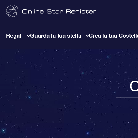
Regali
Guarda la tua stella
Crea la tua Costel
C