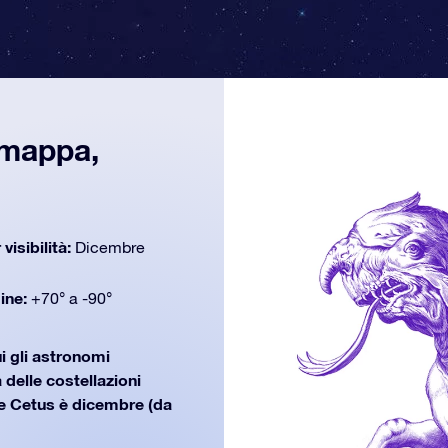
 mappa,
 visibilità:
Dicembre
dine:
+70° a -90°
i gli astronomi
 delle costellazioni
e Cetus è dicembre (da