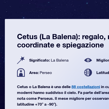
Cetus (La Balena): regalo,
coordinate e spiegazione
Significato:
Miglior
La Balena
Area:
Latitu
Perseo
Cetus o La Balena è una delle
88 costellazioni
in cu
moderni hanno suddiviso il cielo. Fa parte dell’area
nota come Perseus. Il mese migliore per osservar
latitudine +70° a -90°).