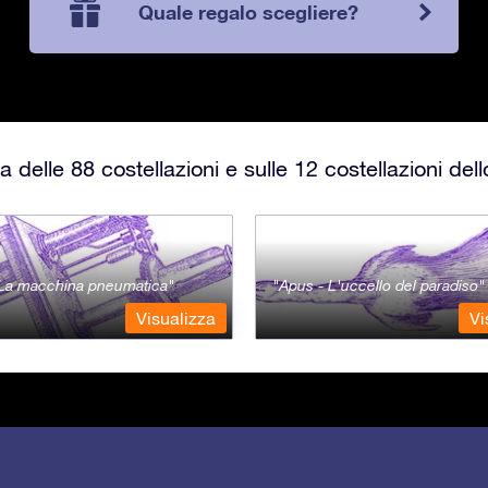
Quale regalo scegliere?
 delle 88 costellazioni e sulle 12 costellazioni del
- La macchina pneumatica
Apus - L'uccello del paradiso
Visualizza
Vi