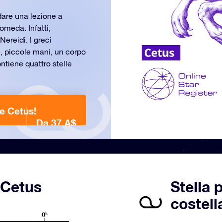
dare una lezione a
omeda. Infatti,
Nereidi. I greci
 piccole mani, un corpo
tiene quattro stelle
ne Cetus!
Da 37 A$
 Cetus
Stella 
costell