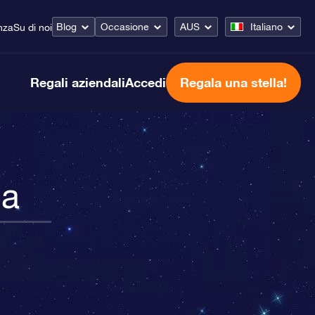
Blog
Occasione
AUS
Italiano
nza
Su di noi
Regali aziendali
Accedi
Regala una stella!
na