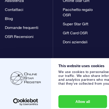
Assistenza
Online Star Gift
Contattaci
Pacchetto regalo
OSR
Blog
Super Star Gift
Domande frequenti
Gift Card OSR
OSR Recensioni
Doni aziendali
This website uses cookies
We use cookies to personalise
our traffic. We also share info
and analytics partners who may
that they’ve collected from you
Online Star Register BV
- Laan van de Maagd 83, 7324 BT 
,
Servizio Clienti:
help@osr.org
KVK: 60333553, VAT: NL 853
Allow all