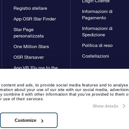
Login Cliente
Registro stellare
Informazioni di
Pagamento
App OSR Star Finder
Informazioni di
Star Page
Spedizione
personalizzata
Politica di reso
One Million Stars
Costellazioni
OSR Starsaver
App VR ‘Fly me to the
stars’
 content and ads, to provide social media features and to analyse
rmation about your use of our site with our social media, advertisi
 combine it with other information that you’ve provided to them o
r use of their services.
Show details
Pagina Stampa
Privacy
Termini 
Apeldoorn, The Netherlands
8.62.722B01
Customize