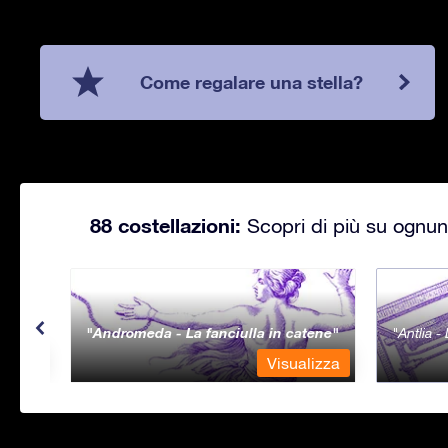
Come regalare una stella?
88 costellazioni:
Scopri di più su ognuna
Andromeda - La fanciulla in catene
Antlia 
lizza
Visualizza