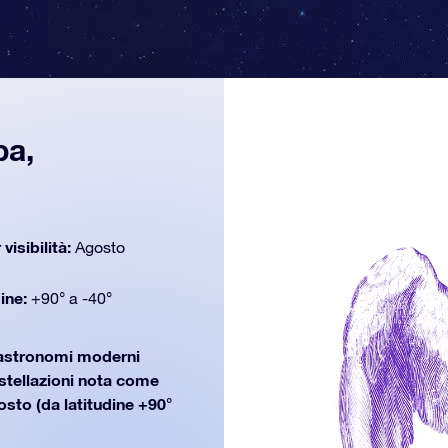
pa,
 visibilità:
Agosto
dine:
+90° a -40°
i astronomi moderni
ostellazioni nota come
osto (da latitudine +90°