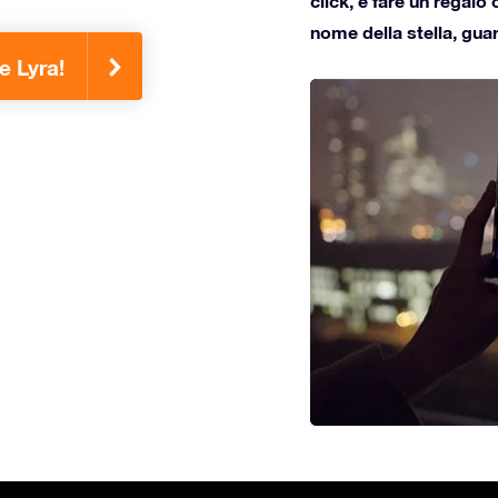
click, e fare un regalo 
nome della stella, gua
e Lyra!