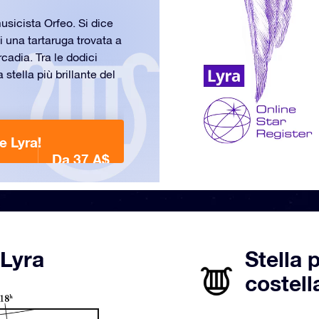
usicista Orfeo. Si dice
 una tartaruga trovata a
cadia. Tra le dodici
stella più brillante del
e Lyra!
Da 37 A$
 Lyra
Stella 
costell