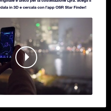
originale e unico per la costellazione Lyra. Scegli il
rdala in 3D e cercala con l’app OSR Star Finder!