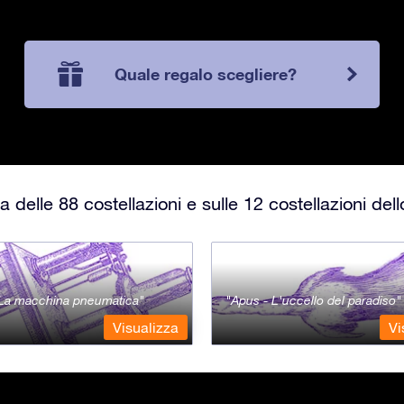
Quale regalo scegliere?
 delle 88 costellazioni e sulle 12 costellazioni del
- La macchina pneumatica
Apus - L'uccello del paradiso
Visualizza
Vi