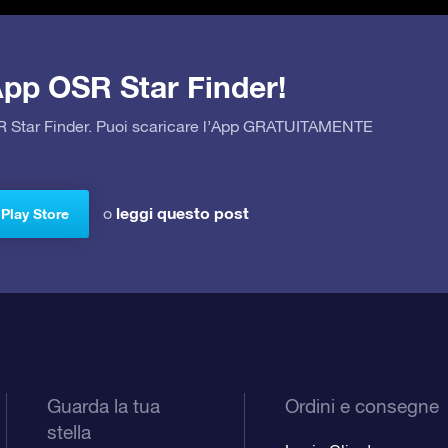
’App OSR Star Finder!
OSR Star Finder. Puoi scaricare l’App GRATUITAMENTE
leggi questo post
o
 Play Store
Guarda la tua
Ordini e consegne
stella