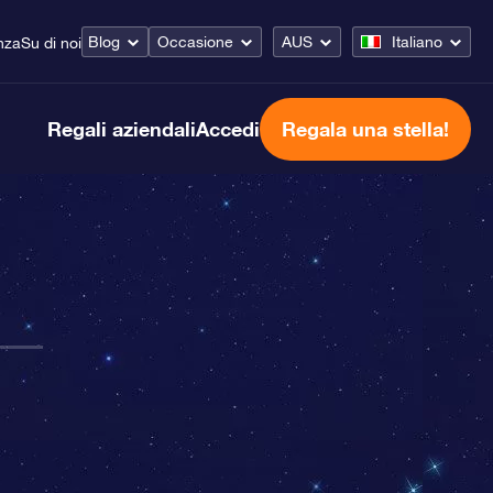
Blog
Occasione
AUS
Italiano
nza
Su di noi
Regali aziendali
Accedi
Regala una stella!