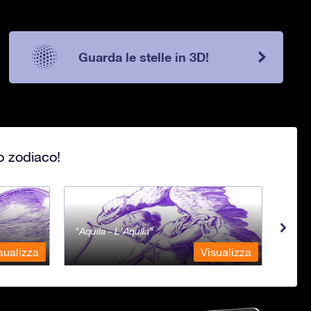
Guarda le stelle in 3D!
lo zodiaco!
Aquila - L'Aquila
Aqua
sualizza
Visualizza