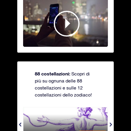
88 costellazioni:
Scopri di
più su ognuna delle 88
costellazioni e sulle 12
costellazioni dello zodiaco!
Andromeda - La fanciulla in catene
Antli