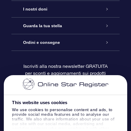
Assistenza
I nostri doni
Contattaci
Online Star Gift
Guarda la tua stella
Blog
Pacchetto regalo OSR
Registro stellare
Ordini e consegne
Domande frequenti
Super Star Gift
App OSR Star Finder
Login Cliente
Iscriviti alla nostra newsletter GRATUITA
per sconti e aggiornamenti sui prodotti
OSR Recensioni
Gift Card OSR
Star Page personalizzata
Informazioni di Pagamento
Doni aziendali
One Million Stars
Informazioni di Spedizione
This website uses cookies
OSR Starsaver
Politica di reso
We use cookies to personalise content and ads, to
provide social media features and to analyse our
traffic. We also share information about your use of
our site with our social media, advertising and
App VR ‘Fly me to the stars’
Costellazioni
analytics partners who may combine it with other