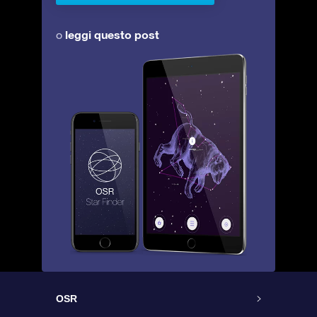
leggi questo post
o
OSR