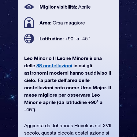
Miglior visibilità:
Aprile
Area:
Orsa maggiore
Latitudine:
+90° a -45°
Leo Minor o Il Leone Minore è una
delle
88 costellazioni
in cui gli
astronomi moderni hanno suddiviso il
cielo. Fa parte dell’area delle
costellazioni nota come Ursa Major. Il
mese migliore per osservare Leo
Minor è aprile (da latitudine +90° a
-45°).
Aggiunta da Johannes Hevelius nel XVII
secolo, questa piccola costellazione si