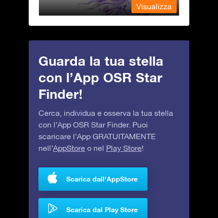
alizza
Visualizza
Guarda la tua stella
con l’App OSR Star
Finder!
Cerca, individua e osserva la tua stella
con l’App OSR Star Finder. Puoi
scaricare l’App GRATUITAMENTE
nell’
AppStore
o nel
Play Store
!
Scarica dall'AppStore
Scarica dal Play Store