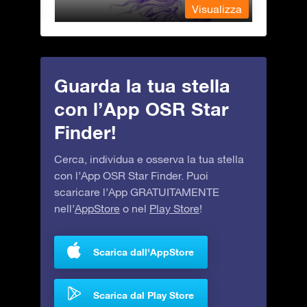
alizza
Visualizza
Guarda la tua stella
con l’App OSR Star
Finder!
Cerca, individua e osserva la tua stella
con l’App OSR Star Finder. Puoi
scaricare l’App GRATUITAMENTE
nell’
AppStore
o nel
Play Store
!
Scarica dall'AppStore
Scarica dal Play Store