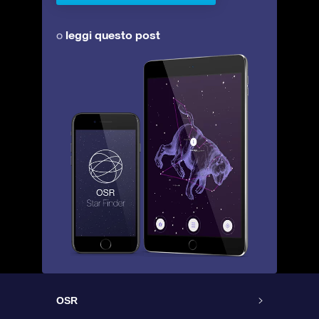
leggi questo post
o
OSR