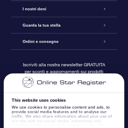
Assistenza
I nostri doni
Contattaci
Online Star Gift
Guarda la tua stella
Blog
Pacchetto regalo OSR
Registro stellare
Ordini e consegne
Domande frequenti
Super Star Gift
App OSR Star Finder
Login Cliente
Iscriviti alla nostra newsletter GRATUITA
per sconti e aggiornamenti sui prodotti
OSR Recensioni
Gift Card OSR
Star Page personalizzata
Informazioni di Pagamento
Doni aziendali
One Million Stars
Informazioni di Spedizione
This website uses cookies
OSR Starsaver
Politica di reso
We use cookies to personalise content and ads, to
provide social media features and to analyse our
traffic. We also share information about your use of
our site with our social media, advertising and
App VR ‘Fly me to the stars’
Costellazioni
analytics partners who may combine it with other