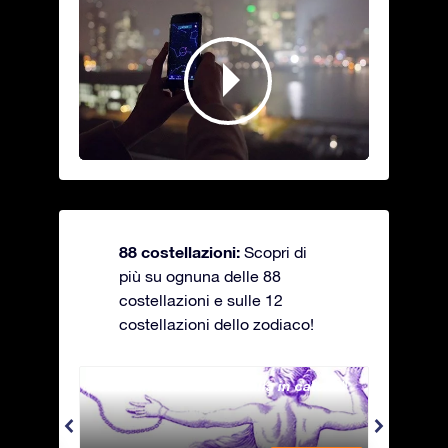
88 costellazioni:
Scopri di
più su ognuna delle 88
costellazioni e sulle 12
costellazioni dello zodiaco!
Andromeda - La fanciulla in catene
Antli