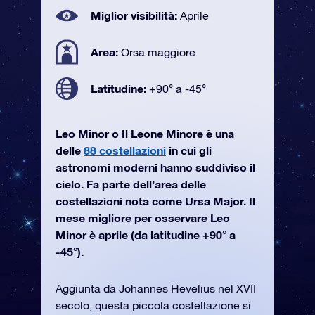
Miglior visibilità:
Aprile
Area:
Orsa maggiore
Latitudine:
+90° a -45°
Leo Minor o Il Leone Minore è una
delle
88 costellazioni
in cui gli
astronomi moderni hanno suddiviso il
cielo. Fa parte dell’area delle
costellazioni nota come Ursa Major. Il
mese migliore per osservare Leo
Minor è aprile (da latitudine +90° a
-45°).
Aggiunta da Johannes Hevelius nel XVII
secolo, questa piccola costellazione si