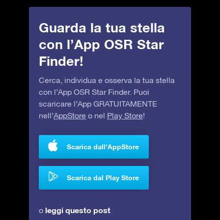
Guarda la tua stella
con l’App OSR Star
Finder!
Cerca, individua e osserva la tua stella
con l’App OSR Star Finder. Puoi
scaricare l’App GRATUITAMENTE
nell’
AppStore
o nel
Play Store
!
Scarica dall'AppStore
Scarica dal Play Store
leggi questo post
o