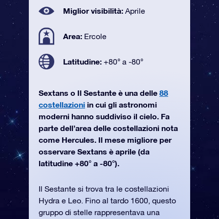
Miglior visibilità:
Aprile
Area:
Ercole
Latitudine:
+80° a -80°
Sextans o Il Sestante è una delle
88
costellazioni
in cui gli astronomi
moderni hanno suddiviso il cielo. Fa
parte dell’area delle costellazioni nota
come Hercules. Il mese migliore per
osservare Sextans è aprile (da
latitudine +80° a -80°).
Il Sestante si trova tra le costellazioni
Hydra e Leo. Fino al tardo 1600, questo
gruppo di stelle rappresentava una