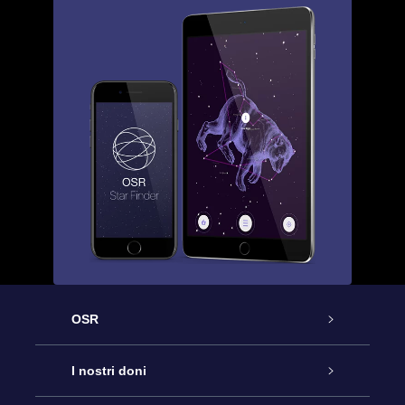
OSR
Assistenza
I nostri doni