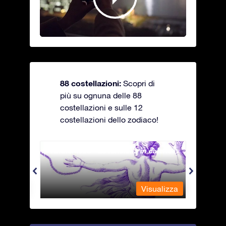
88 costellazioni:
Scopri di
più su ognuna delle 88
costellazioni e sulle 12
costellazioni dello zodiaco!
Andromeda - La fanciulla in catene
Antli
alizza
Visualizza