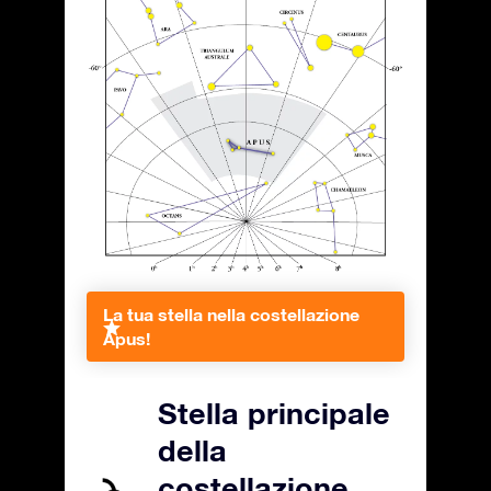
La tua stella nella costellazione
Apus!
Stella principale
della
costellazione