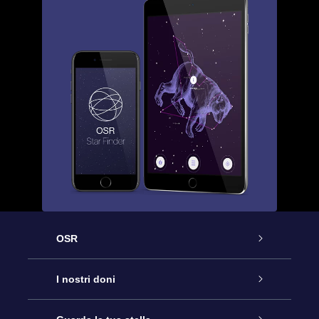
OSR
Assistenza
I nostri doni
Contattaci
Online Star Gift