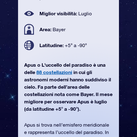
Miglior visibilità:
Luglio
Area:
Bayer
Latitudine:
+5° a -90°
Apus o L'uccello del paradiso è una
delle
88 costellazioni
in cui gli
astronomi moderni hanno suddiviso il
cielo. Fa parte dell’area delle
costellazioni nota come Bayer. Il mese
migliore per osservare Apus è luglio
(da latitudine +5° a -90°).
Apus si trova nell’emisfero meridionale
e rappresenta l’uccello del paradiso. In