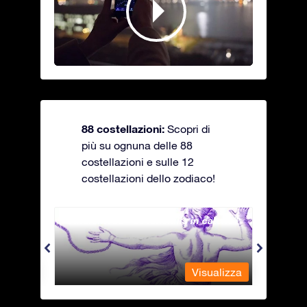
88 costellazioni:
Scopri di
più su ognuna delle 88
costellazioni e sulle 12
costellazioni dello zodiaco!
Andromeda - La fanciulla in catene
Antli
alizza
Visualizza