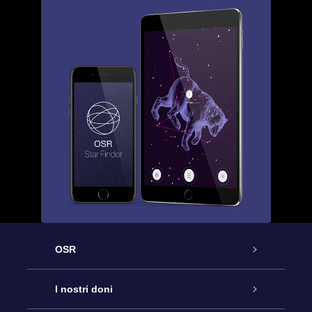
OSR
Assistenza
I nostri doni