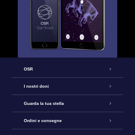
OSR
Assistenza
I nostri doni
Contattaci
Online Star Gift
Guarda la tua stella
Blog
Pacchetto regalo OSR
Registro stellare
Ordini e consegne