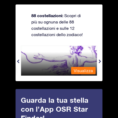
88 costellazioni:
Scopri di
più su ognuna delle 88
costellazioni e sulle 12
costellazioni dello zodiaco!
Andromeda - La fanciulla in catene
Antli
alizza
Visualizza
Guarda la tua stella
con l’App OSR Star