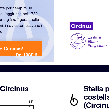
ta per riempire un
le l’aggiunse nel 1750
nti già raffigurati nella
i, i navigatori usavano i
e.
e Circinus!
Da 1080 ₺
 Circinus
Stella 
costel
(Circin