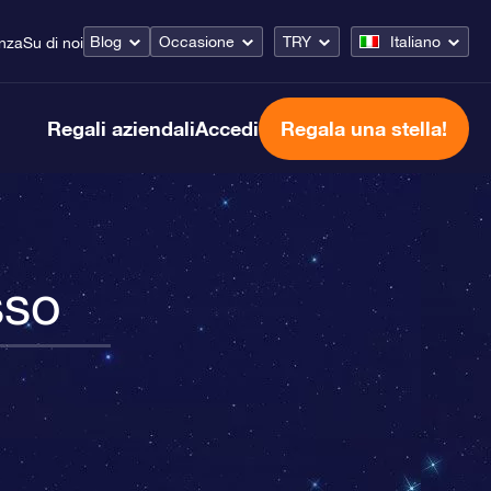
Blog
Occasione
TRY
Italiano
enza
Su di noi
Regali aziendali
Accedi
Regala una stella!
sso