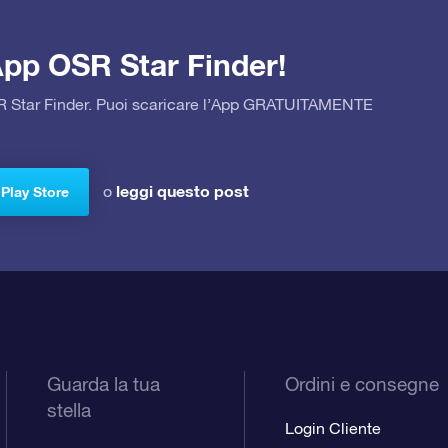
’App OSR Star Finder!
OSR Star Finder. Puoi scaricare l’App GRATUITAMENTE
leggi questo post
o
 Play Store
Guarda la tua
Ordini e consegne
stella
Login Cliente