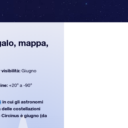
galo, mappa,
 visibilità:
Giugno
dine:
+20° a -90°
i
in cui gli astronomi
 delle costellazioni
 Circinus è giugno (da