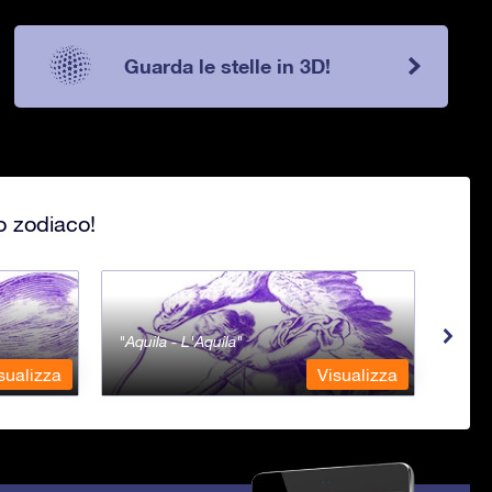
Guarda le stelle in 3D!
lo zodiaco!
Aquila - L'Aquila
Aqua
sualizza
Visualizza