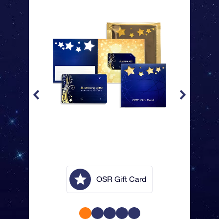
lope
OSR Gift Card