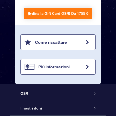
Ordina la Gift Card OSR!
Da 1755 ₺
Come riscattare
Più informazioni
OSR
Assistenza
I nostri doni