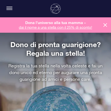
Dona l’universo alla tua mamma –
dai il nome a una stella con il 25% di sconto!
Dono di pronta guarigione?
Regala una stella!
Registra la tua stella nella volta celeste e fai un
dono unico ed eterno per augurare una pronta
guarigione ad amici e persone care.