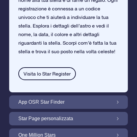
nome alla tua stella e di farne un regalo. Ogni
registrazione è connessa a un codice
univoco che ti aiuterà a individuare la tua
stella. Esplora i dettagli dell’astro e vedi il
nome, la data, il colore e altri dettagli
riguardanti la stella. Scorpì com’è fatta la tua
stella e trova il suo posto nella volta celeste!
Visita lo Star Register
App OSR Star Finder
Trova la tua Stella nella Volta Celeste con
Star Page personalizzata
l’App OSR Star Finder
Personalizza il tuo Regalo Stellare con la
One Million Stars