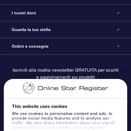
Assistenza
I nostri doni
Contattaci
Online Star Gift
Guarda la tua stella
Blog
Pacchetto regalo OSR
Registro stellare
Ordini e consegne
Domande frequenti
Super Star Gift
App OSR Star Finder
Login Cliente
Iscriviti alla nostra newsletter GRATUITA per sconti
e aggiornamenti sui prodotti
OSR Recensioni
Gift Card OSR
Star Page personalizzata
Informazioni di Pagamento
Doni aziendali
One Million Stars
Informazioni di Spedizione
This website uses cookies
OSR Starsaver
Politica di reso
We use cookies to personalise content and ads, to
provide social media features and to analyse our
traffic. We also share information about your use of
our site with our social media, advertising and
App VR ‘Fly me to the stars’
Costellazioni