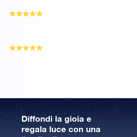
famiglia.
Lei ha adorato questo regalo
Era un regalo per un’amica che ha una malattia
terminale. Piangeva mentre lo apriva e ha
assolutamente amato questo dono speciale.
Oltre le mie aspettative
È andato oltre le mie aspettative. È il regalo perfetto
per mio padre. Speriamo che possa usare il potere
delle stelle per guarire presto!
Diffondi la gioia e
regala luce con una