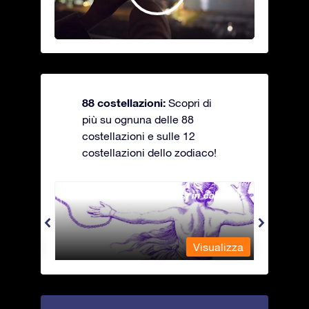
88 costellazioni:
Scopri di
più su ognuna delle 88
costellazioni e sulle 12
costellazioni dello zodiaco!
Andromeda - La fanciulla in catene
Antli
alizza
Visualizza