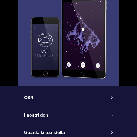
OSR
Assistenza
I nostri doni
Contattaci
Online Star Gift
Guarda la tua stella