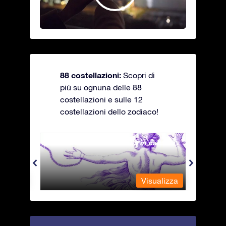
88 costellazioni:
Scopri di
più su ognuna delle 88
costellazioni e sulle 12
costellazioni dello zodiaco!
Andromeda - La fanciulla in catene
Antli
alizza
Visualizza