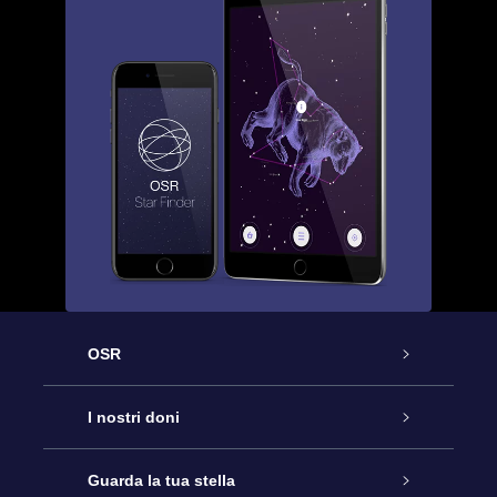
OSR
Assistenza
I nostri doni
Contattaci
Online Star Gift
Guarda la tua stella