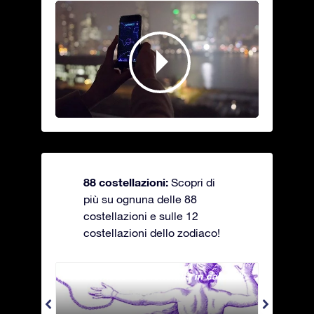
88 costellazioni:
Scopri di
più su ognuna delle 88
costellazioni e sulle 12
costellazioni dello zodiaco!
Andromeda - La fanciulla in catene
Antli