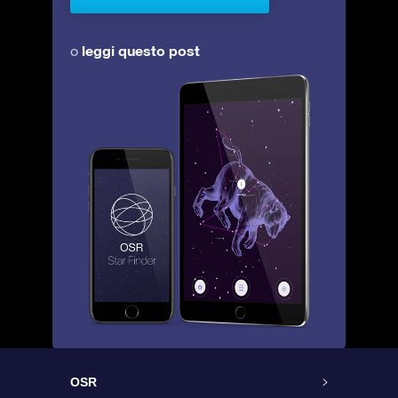
leggi questo post
o
OSR