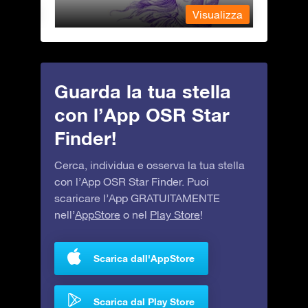
alizza
Visualizza
Guarda la tua stella
con l’App OSR Star
Finder!
Cerca, individua e osserva la tua stella
con l’App OSR Star Finder. Puoi
scaricare l’App GRATUITAMENTE
nell’
AppStore
o nel
Play Store
!
Scarica dall'AppStore
Scarica dal Play Store