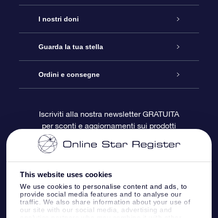
Assistenza
I nostri doni
Contattaci
Online Star Gift
Guarda la tua stella
Blog
Pacchetto regalo OSR
Registro stellare
Ordini e consegne
Domande frequenti
Super Star Gift
App OSR Star Finder
Login Cliente
Iscriviti alla nostra newsletter GRATUITA
per sconti e aggiornamenti sui prodotti
OSR Recensioni
Gift Card OSR
Star Page personalizzata
Informazioni di Pagamento
Doni aziendali
One Million Stars
Informazioni di Spedizione
This website uses cookies
OSR Starsaver
Politica di reso
We use cookies to personalise content and ads, to
provide social media features and to analyse our
traffic. We also share information about your use of
our site with our social media, advertising and
App VR ‘Fly me to the stars’
Costellazioni
analytics partners who may combine it with other