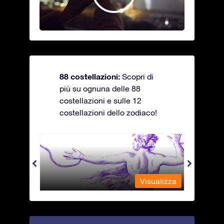
88 costellazioni:
Scopri di
più su ognuna delle 88
costellazioni e sulle 12
costellazioni dello zodiaco!
Andromeda - La fanciulla in catene
Antli
alizza
Visualizza