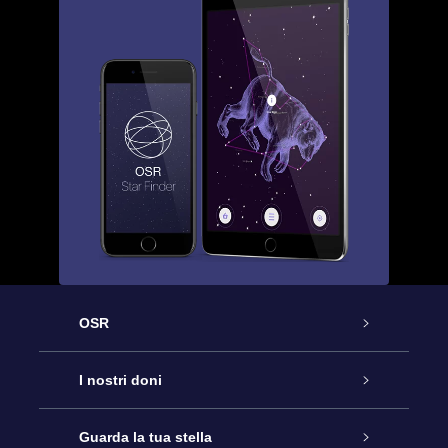
OSR
Assistenza
I nostri doni
Contattaci
Online Star Gift
Guarda la tua stella