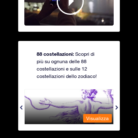
88 costellazioni:
Scopri di
più su ognuna delle 88
costellazioni e sulle 12
costellazioni dello zodiaco!
Andromeda - La fanciulla in catene
Antli
alizza
Visualizza