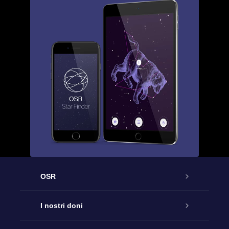
OSR
Assistenza
I nostri doni