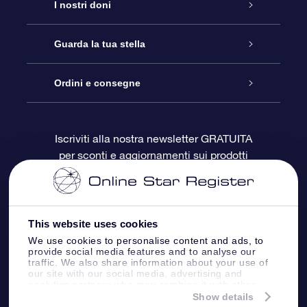
Assistenza
I nostri doni
Contattaci
Online Star Gift
Guarda la tua stella
Blog
Pacchetto regalo OSR
Registro stellare
Ordini e consegne
Domande frequenti
Super Star Gift
App OSR Star Finder
Login Cliente
Iscriviti alla nostra newsletter GRATUITA
per sconti e aggiornamenti sui prodotti
OSR Recensioni
Gift Card OSR
Star Page personalizzata
Informazioni di Pagamento
Doni aziendali
One Million Stars
Informazioni di Spedizione
This website uses cookies
OSR Starsaver
Politica di reso
We use cookies to personalise content and ads, to
provide social media features and to analyse our
traffic. We also share information about your use of
our site with our social media, advertising and
App VR ‘Fly me to the stars’
Costellazioni
analytics partners who may combine it with other
information that you’ve provided to them or that
Show details
they’ve collected from your use of their services.