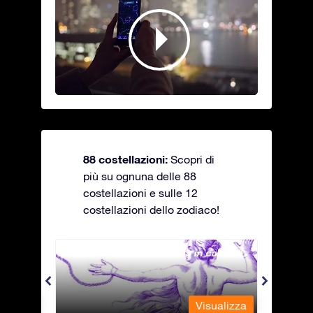
88 costellazioni:
Scopri di
più su ognuna delle 88
costellazioni e sulle 12
costellazioni dello zodiaco!
Andromeda - La fanciulla in catene
Antli
alizza
Visualizza