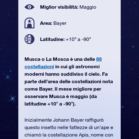
Miglior visibilità:
Maggio
Area:
Bayer
Latitudine:
+10° a -90°
Musca o La Mosca è una delle
88
costellazioni
in cui gli astronomi
moderni hanno suddiviso il cielo. Fa
parte dell’area delle costellazioni nota
come Bayer. Il mese migliore per
osservare Musca è maggio (da
latitudine +10° a -90°).
Inizialmente Johann Bayer raffigurò
questo insetto nelle fattezze di un’ape e
chiamò la costellazione Apis, nome con