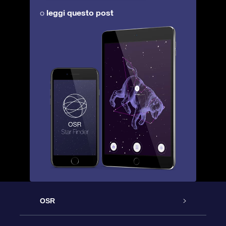
leggi questo post
o
OSR