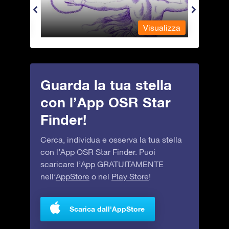
alizza
Visualizza
Guarda la tua stella
con l’App OSR Star
Finder!
Cerca, individua e osserva la tua stella
con l’App OSR Star Finder. Puoi
scaricare l’App GRATUITAMENTE
nell’
AppStore
o nel
Play Store
!
Scarica dall'AppStore