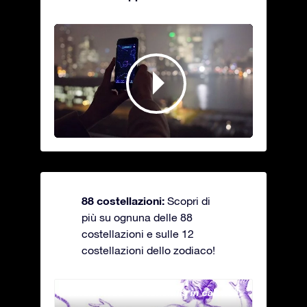
88 costellazioni:
Scopri di
più su ognuna delle 88
costellazioni e sulle 12
costellazioni dello zodiaco!
Andromeda - La fanciulla in catene
Antli