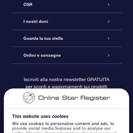
OSR
Assistenza
I nostri doni
Contattaci
Online Star Gift
Guarda la tua stella
Blog
Pacchetto regalo OSR
Registro stellare
Ordini e consegne
Domande frequenti
Super Star Gift
App OSR Star Finder
Login Cliente
Iscriviti alla nostra newsletter GRATUITA
per sconti e aggiornamenti sui prodotti
OSR Recensioni
Gift Card OSR
Star Page personalizzata
Informazioni di Pagamento
Doni aziendali
One Million Stars
Informazioni di Spedizione
This website uses cookies
OSR Starsaver
Politica di reso
We use cookies to personalise content and ads, to
provide social media features and to analyse our
traffic. We also share information about your use of