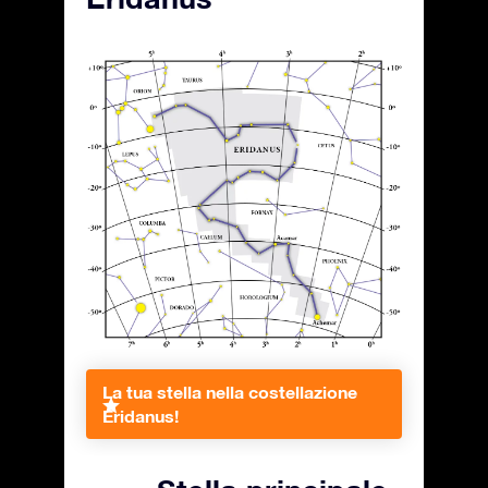
La tua stella nella costellazione
Eridanus!