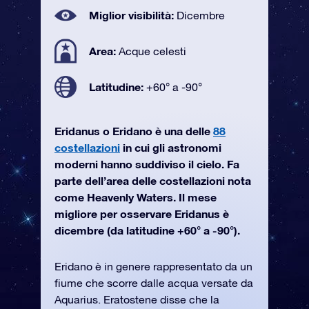
Miglior visibilità:
Dicembre
Area:
Acque celesti
Latitudine:
+60° a -90°
Eridanus o Eridano è una delle
88
costellazioni
in cui gli astronomi
moderni hanno suddiviso il cielo. Fa
parte dell’area delle costellazioni nota
come Heavenly Waters. Il mese
migliore per osservare Eridanus è
dicembre (da latitudine +60° a -90°).
Eridano è in genere rappresentato da un
fiume che scorre dalle acqua versate da
Aquarius. Eratostene disse che la