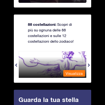
88 costellazioni:
Scopri di
più su ognuna delle 88
costellazioni e sulle 12
costellazioni dello zodiaco!
Andromeda - La fanciulla in catene
Antli
alizza
Visualizza
Guarda la tua stella