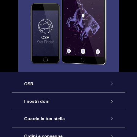
OSR
Assistenza
I nostri doni
Contattaci
Online Star Gift
Guarda la tua stella
Blog
Pacchetto regalo OSR
Registro stellare
Ordini e consegne