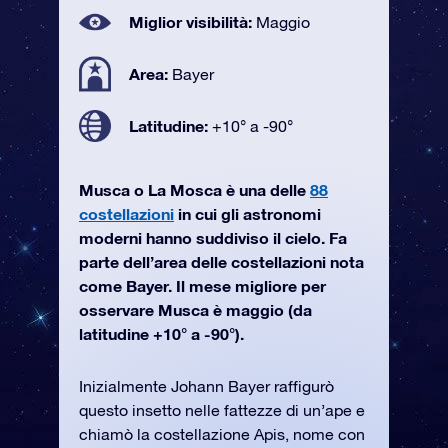
Miglior visibilità:
Maggio
Area:
Bayer
Latitudine:
+10° a -90°
Musca o La Mosca è una delle
88
costellazioni
in cui gli astronomi
moderni hanno suddiviso il cielo. Fa
parte dell’area delle costellazioni nota
come Bayer. Il mese migliore per
osservare Musca è maggio (da
latitudine +10° a -90°).
Inizialmente Johann Bayer raffigurò
questo insetto nelle fattezze di un’ape e
chiamò la costellazione Apis, nome con