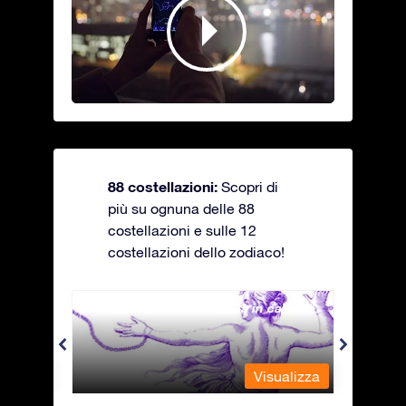
88 costellazioni:
Scopri di
più su ognuna delle 88
costellazioni e sulle 12
costellazioni dello zodiaco!
Andromeda - La fanciulla in catene
Antli
alizza
Visualizza