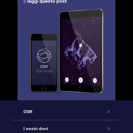
leggi questo post
o
OSR
Assistenza
I nostri doni