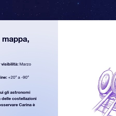
, mappa,
 visibilità:
Marzo
dine:
+20° a -90°
ui gli astronomi
 delle costellazioni
osservare Carina è