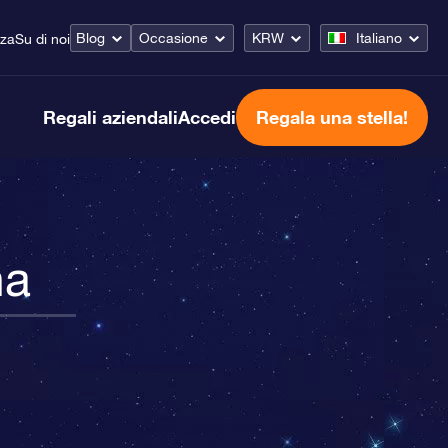
Blog
Occasione
KRW
Italiano
nza
Su di noi
Regali aziendali
Accedi
Regala una stella!
na