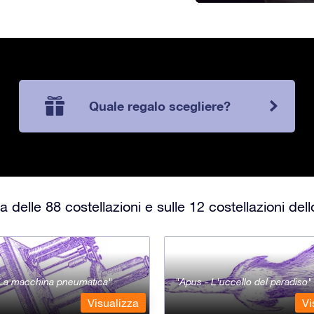
Quale regalo scegliere?
 delle 88 costellazioni e sulle 12 costellazioni del
- La macchina pneumatica
Apus - L'uccello del paradiso
Visualizza
Vi