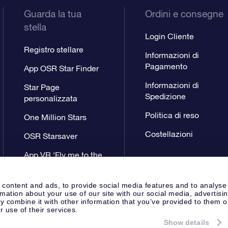
Guarda la tua
Ordini e consegne
stella
Login Cliente
Registro stellare
Informazioni di
Pagamento
App OSR Star Finder
Informazioni di
Star Page
Spedizione
personalizzata
Politica di reso
One Million Stars
Costellazioni
OSR Starsaver
App VR ‘Fly me to the
stars’
 content and ads, to provide social media features and to analyse
rmation about your use of our site with our social media, advertisi
 combine it with other information that you’ve provided to them o
r use of their services.
Show details
Pagina Stampa
Privacy
Termini 
Apeldoorn, The Netherlands