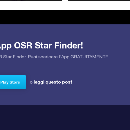
’App OSR Star Finder!
OSR Star Finder. Puoi scaricare l’App GRATUITAMENTE
leggi questo post
o
 Play Store