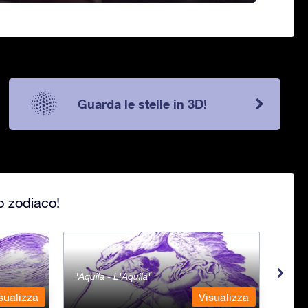
Guarda le stelle in 3D!
lo zodiaco!
Aquila - L'Aquila
Aqua
sualizza
Visualizza