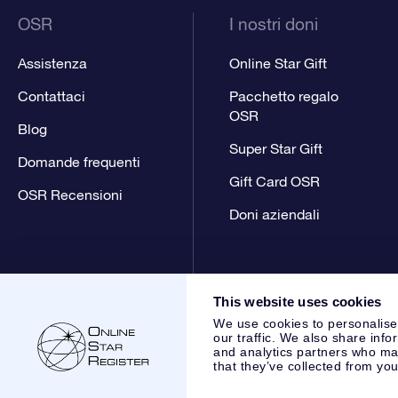
OSR
I nostri doni
Assistenza
Online Star Gift
Contattaci
Pacchetto regalo
OSR
Blog
Super Star Gift
Domande frequenti
Gift Card OSR
OSR Recensioni
Doni aziendali
This website uses cookies
We use cookies to personalise
our traffic. We also share info
and analytics partners who may
that they’ve collected from you
Online Star Register BV
- Laan van de Maagd 83, 7324 BT 