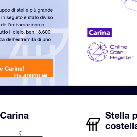
ppo di stelle più grande
in seguito è stato diviso
e dell’imbarcazione e
tto il cielo, ben 13.600
za dell’estremità di uno
e Carina!
Da 40800 ₩
 Carina
Stella 
costell