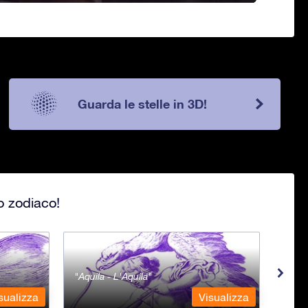
Guarda le stelle in 3D!
lo zodiaco!
Aquila - L'Aquila
Aqua
sualizza
Visualizza