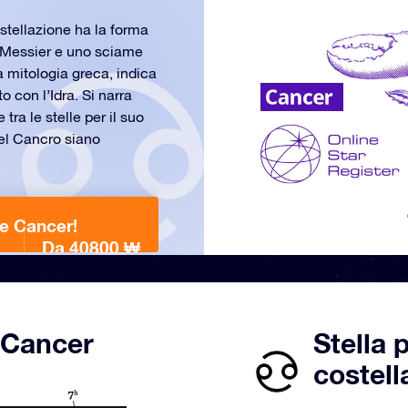
ostellazione ha la forma
e Messier e uno sciame
 mitologia greca, indica
 con l’Idra. Si narra
tra le stelle per il suo
del Cancro siano
ne Cancer!
Da 40800 ₩
 Cancer
Stella 
costell