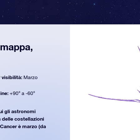
, mappa,
 visibilità:
Marzo
dine:
+90° a -60°
ui gli astronomi
 delle costellazioni
 Cancer è marzo (da