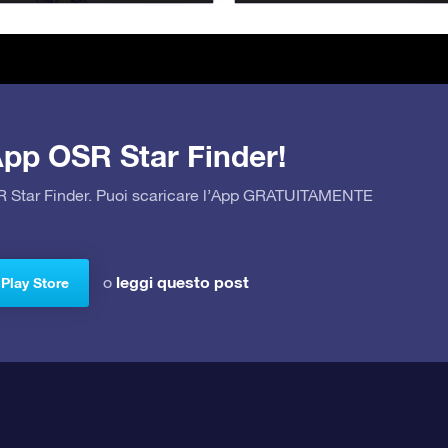
’App OSR Star Finder!
OSR Star Finder. Puoi scaricare l’App GRATUITAMENTE
leggi questo post
o
 Play Store