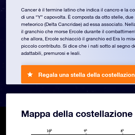
Cancer è il termine latino che indica il cancro e la c
di una “Y” capovolta. È composta da otto stelle, du
meteorico (Delta Cancridae) ad essa associato. Nella
il granchio che morse Ercole durante il combattimento
che allora, Ercole schiacciò il granchio ed Era lo mise 
piccolo contributo. Si dice che i nati sotto al segno 
adattabili, premurosi e leali.
Regala una stella della costellazio
Mappa della costellazione