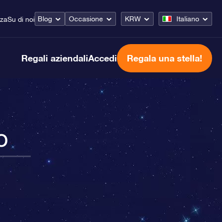
Blog
Occasione
KRW
Italiano
nza
Su di noi
Regali aziendali
Accedi
Regala una stella!
o