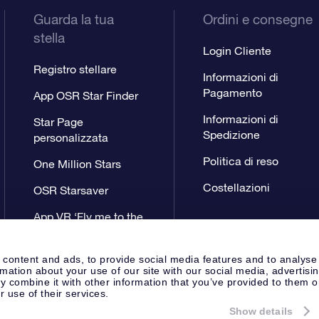
Guarda la tua
Ordini e consegne
stella
Login Cliente
Registro stellare
Informazioni di
Pagamento
App OSR Star Finder
Informazioni di
Star Page
Spedizione
personalizzata
Politica di reso
One Million Stars
Costellazioni
OSR Starsaver
App VR ‘Fly me to the
stars’
 content and ads, to provide social media features and to analyse
rmation about your use of our site with our social media, advertisi
 combine it with other information that you’ve provided to them o
r use of their services.
Show details
Pagina Stampa
Privacy
Termini 
Apeldoorn, The Netherlands