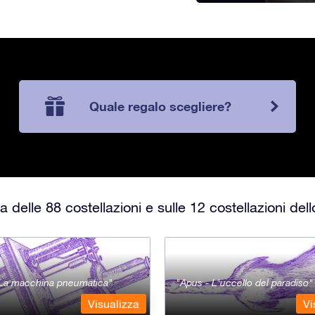
Quale regalo scegliere?
 delle 88 costellazioni e sulle 12 costellazioni del
- La macchina pneumatica
Apus - L'uccello del paradiso
Visualizza
Vi