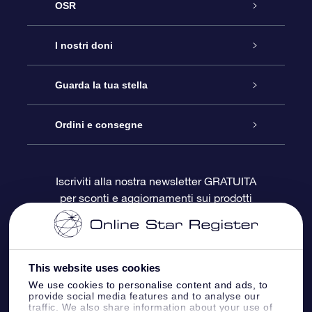
OSR
Assistenza
I nostri doni
Contattaci
Online Star Gift
Guarda la tua stella
Blog
Pacchetto regalo OSR
Registro stellare
Ordini e consegne
Domande frequenti
Super Star Gift
App OSR Star Finder
Login Cliente
Iscriviti alla nostra newsletter GRATUITA
per sconti e aggiornamenti sui prodotti
OSR Recensioni
Gift Card OSR
Star Page personalizzata
Informazioni di Pagamento
Doni aziendali
One Million Stars
Informazioni di Spedizione
This website uses cookies
OSR Starsaver
Politica di reso
We use cookies to personalise content and ads, to
provide social media features and to analyse our
traffic. We also share information about your use of