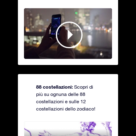
88 costellazioni:
Scopri di
più su ognuna delle 88
costellazioni e sulle 12
costellazioni dello zodiaco!
Andromeda - La fanciulla in catene
Antli