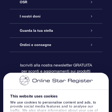
OSR
Assistenza
I nostri doni
Contattaci
Online Star Gift
Guarda la tua stella
Blog
Pacchetto regalo OSR
Registro stellare
Ordini e consegne
Domande frequenti
Super Star Gift
App OSR Star Finder
Login Cliente
Iscriviti alla nostra newsletter GRATUITA
per sconti e aggiornamenti sui prodotti
OSR Recensioni
Gift Card OSR
Star Page personalizzata
Informazioni di Pagamento
Doni aziendali
One Million Stars
Informazioni di Spedizione
This website uses cookies
OSR Starsaver
Politica di reso
We use cookies to personalise content and ads, to
provide social media features and to analyse our
traffic. We also share information about your use of