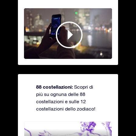
88 costellazioni:
Scopri di
più su ognuna delle 88
costellazioni e sulle 12
costellazioni dello zodiaco!
Andromeda - La fanciulla in catene
Antli